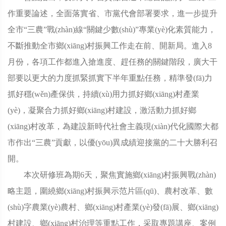
作重要論述，全面落實省、市黨代會部署要求，進一步提升
全市“三農
”戰(zhàn)線“關鍵少數(shù)”專業(yè)化素質能力，
不斷推動全市鄉(xiāng)村振興工作走在前、開新局。進入8
月份，各項工作都進入搶進度、趕任務的關鍵階段，廣大干
部要以更大的力度抓緊抓實下半年重點任務，精準發(fā)力
抓好穩(wěn)產保供，持續(xù)用力抓好鄉(xiāng)村產業
(yè)，凝聚合力抓好鄉(xiāng)村建設，激活動力抓好鄉
(xiāng)村改革，為建設新時代社會主義現(xiàn)代化國際大都
市作出“三農”貢獻，以優(yōu)異成績迎接黨的二十大勝利召
開。
本次研修班為期6天，聚焦實施鄉(xiāng)村振興戰(zhàn)
略主題，圍繞鄉(xiāng)村振興示范片區(qū)、農村改革、數
(shù)字農業(yè)農村、鄉(xiāng)村產業(yè)發(fā)展、鄉(xiāng)
村建設、鄉(xiāng)村治理等重點工作，采取專題講座、案例