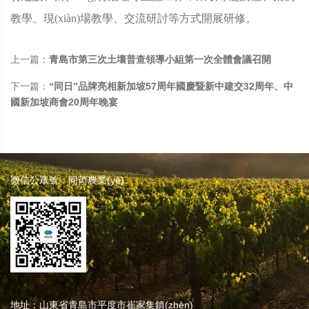
教學、現(xiàn)場教學、交流研討等方式開展研修。
上一篇：
青島市第三次土壤普查領導小組第一次全體會議召開
下一篇：
“同日”品牌亮相新加坡57周年國慶暨新中建交32周年、中
國新加坡商會20周年晚宴
微信公眾號：
同芮農業(yè)
地址：
山東省青島市平度市崔家集鎮(zhèn)